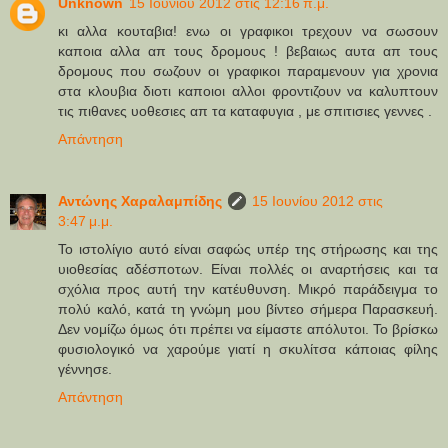
Unknown
15 Ιουνίου 2012 στις 12:16 π.μ.
κι αλλα κουταβια! ενω οι γραφικοι τρεχουν να σωσουν
καποια αλλα απ τους δρομους ! βεβαιως αυτα απ τους
δρομους που σωζουν οι γραφικοι παραμενουν για χρονια
στα κλουβια διοτι καποιοι αλλοι φροντιζουν να καλυπτουν
τις πιθανες υοθεσιες απ τα καταφυγια , με σπιτισιες γεννες .
Απάντηση
Αντώνης Χαραλαμπίδης
15 Ιουνίου 2012 στις
3:47 μ.μ.
Το ιστολίγιο αυτό είναι σαφώς υπέρ της στήρωσης και της
υιοθεσίας αδέσποτων. Είναι πολλές οι αναρτήσεις και τα
σχόλια προς αυτή την κατέυθυνση. Μικρό παράδειγμα το
πολύ καλό, κατά τη γνώμη μου βίντεο σήμερα Παρασκευή.
Δεν νομίζω όμως ότι πρέπει να είμαστε απόλυτοι. Το βρίσκω
φυσιολογικό να χαρούμε γιατί η σκυλίτσα κάποιας φίλης
γέννησε.
Απάντηση